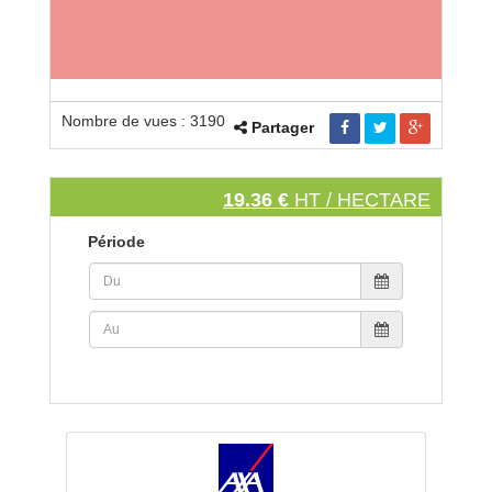
Nombre de vues : 3190
Partager
19.36 €
HT / HECTARE
Période