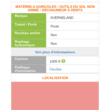
MATÉRIELS AGRICOLES
OUTILS DU SOL NON
ANIMÉ
DÉCHAUMEUR À DENTS
Marque
KVERNELAND
Trainé / Porté
Porté
Rouleau arrière
Non
Repliage
Non
hydraulique
Voir plus d'informations
Caution
1000 €
Politique
Flexible
d'annulation
LOCALISATION