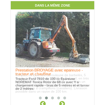
DANS LA MÊME ZONE
Locatio
GPS suivi 
Prestation BROYAGE avec epareuse -
Dérouleuse Cloturmatic barbelés
tracteur et chauffeur
Bonjour, Je loue une dérouleuse de barbelés, 5
rangs, type Cloturmatic 5RXB de Rabaud, en très
Tracteur Ford 7810 de 100 cv Epareuse
bon état, avec déport hydraulique y compris un
NOREMAT Tonica Rotor de 68 cv avec Y a
cloueur pneumatique à agrafes et un cloueur
chargement rapide - bras de 5 mètres et et lamier
pneumatique à crampillons (cavaliers). Livraison
de 2 mètres.
possible dans un rayon de 100 km.