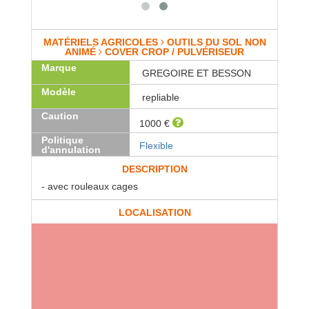
MATÉRIELS AGRICOLES
OUTILS DU SOL NON
ANIMÉ
COVER CROP / PULVÉRISEUR
Marque
GREGOIRE ET BESSON
Modèle
repliable
Caution
1000 €
Politique
Flexible
d'annulation
DESCRIPTION
- avec rouleaux cages
LOCALISATION