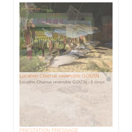
Location Charrue reversible GOIZIN
Locatio
Location Charrue reversible GOIZIN - 5 corps
Location
PRESTATION PRESSAGE