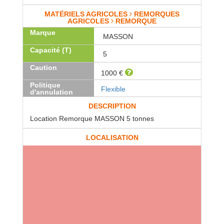
MATÉRIELS AGRICOLES
REMORQUES
AGRICOLES
REMORQUE
Marque
MASSON
Capacité (T)
5
Caution
1000 €
Politique
Flexible
d'annulation
DESCRIPTION
Location Remorque MASSON 5 tonnes
LOCALISATION