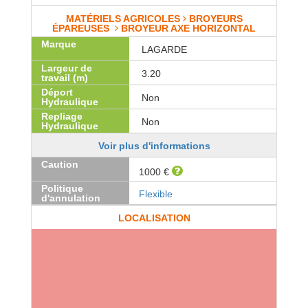
MATÉRIELS AGRICOLES
BROYEURS
ÉPAREUSES
BROYEUR AXE HORIZONTAL
Marque
LAGARDE
Largeur de
3.20
travail (m)
Déport
Non
Hydraulique
Repliage
Non
Hydraulique
Voir plus d'informations
Caution
1000 €
Politique
Flexible
d'annulation
LOCALISATION