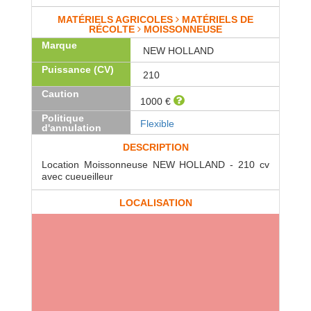
MATÉRIELS AGRICOLES
MATÉRIELS DE
RÉCOLTE
MOISSONNEUSE
Marque
NEW HOLLAND
Puissance (CV)
210
Caution
1000 €
Politique
Flexible
d'annulation
DESCRIPTION
Location Moissonneuse NEW HOLLAND - 210 cv
avec cueueilleur
LOCALISATION