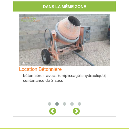
DANS LA MÊME ZONE
Location Bétonnière
Location Bineuse
bétonnière avec remplissage hydraulique,
Ecrouteuse à maïs Pietro Moro avec 16
Location 
contenance de 2 sacs
roues
Bétaillè
2008