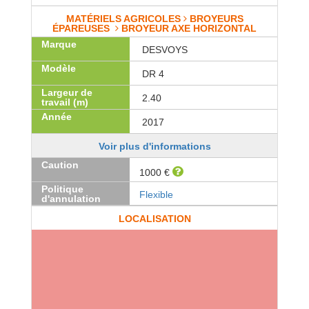
MATÉRIELS AGRICOLES
BROYEURS
ÉPAREUSES
BROYEUR AXE HORIZONTAL
Marque
DESVOYS
Modèle
DR 4
Largeur de
2.40
travail (m)
Année
2017
Voir plus d'informations
Caution
1000 €
Politique
Flexible
d'annulation
LOCALISATION