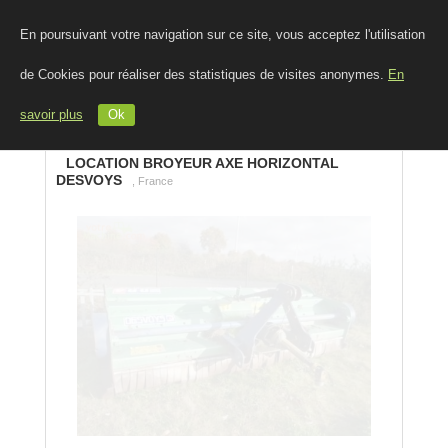
En poursuivant votre navigation sur ce site, vous acceptez l'utilisation
de Cookies pour réaliser des statistiques de visites anonymes.
En
savoir plus
Ok
LOCATION BROYEUR AXE HORIZONTAL
DESVOYS
, France