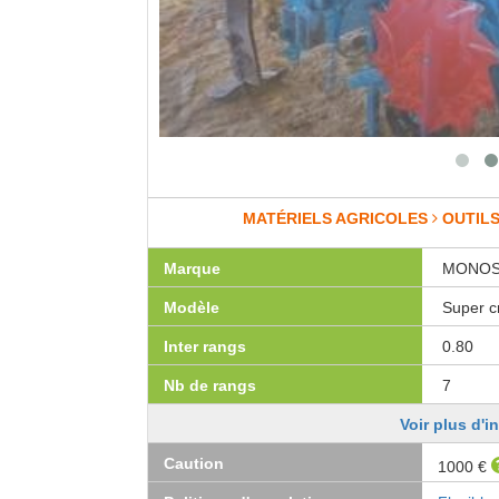
MATÉRIELS AGRICOLES
OUTILS
Marque
MONO
Modèle
Super c
Inter rangs
0.80
Nb de rangs
7
Voir plus d'i
Caution
1000 €