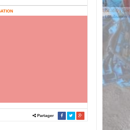
Location S
SATION
- Localisation 
Partager