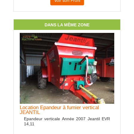
Voir son Profil
DANS LA MÊME ZONE
Location Epandeur à fumier vertical
Location
JEANTIL
ng
3 distri
e de
Epandeur verticale Année 2007 Jeantil EVR
pont et
14,11