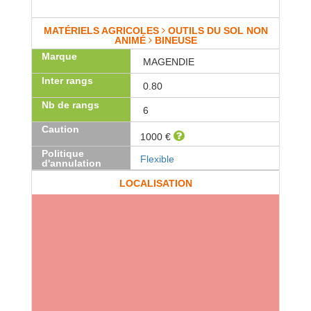
MATÉRIELS AGRICOLES
OUTILS DU SOL NON
ANIMÉ
BINEUSE
Marque
MAGENDIE
Inter rangs
0.80
Nb de rangs
6
Caution
1000 €
Politique
Flexible
d'annulation
LOCALISATION