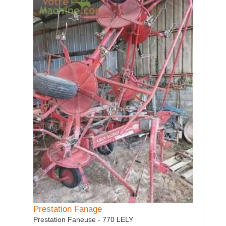
Location Cultivateur à axe horizontal
rotavator KUHN
Avec rouleau arrière
Prestation Fanage
Prestati
Prestation Faneuse - 770 LELY
Prestatio