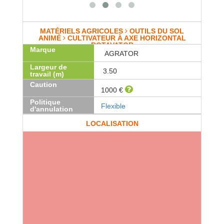
MATÉRIELS AGRICOLES
OUTILS DU SOL
ANIMÉ
CULTIVATEUR À AXE HORIZONTAL
ROTAVATOR
Marque
AGRATOR
Largeur de
3.50
travail (m)
Caution
1000 €
Politique
Flexible
d'annulation
LOCALISATION