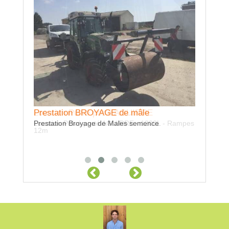
Prestation BROYAGE de mâle
Location Pulvé porté AGUIRRE
Location
Prestation Broyage de Males semence
Location Pulvé porté AGUIRRE - 1200L - Rampes
Location C
12m