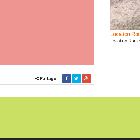
tation RECOLTE
Location Ro
de coupe 9.15 ou 12.50 ml télescopique, scie verticales
Location Roule
et équipement tournesol Coupe flexible 9.00ml ( soja,
entilles . . . )
Partager