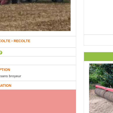
COLTE
RECOLTE
PTION
u sans broyeur
SATION