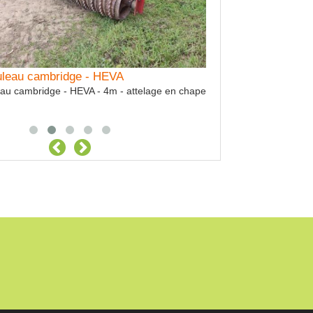
Prestation LABOUR
charrue 5 corps 6155
uleau cambridge - HEVA
au cambridge - HEVA - 4m - attelage en chape