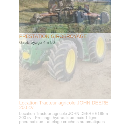
PRESTATION GIROBROYAGE
Girobroyage 4m 80
Location Tracteur agricole JOHN DEERE
200 cv
Location Tracteur agricole JOHN DEERE 6195m -
200 cv - Freinage hydraulique mais 1 ligne
pneumatique - attelage crochets automatiques