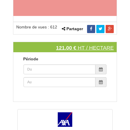
Nombre de vues : 612
Partager
121.00 €
HT / HECTARE
Période