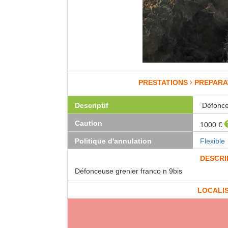
PRESTATIONS
PREPARA
Descriptif
Défonce
Caution
1000 €
Politique d'annulation
Flexible
DESCRI
Défonceuse grenier franco n 9bis
LOCALI