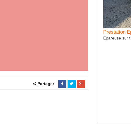
tation Drainage
Prestation 
de 5 m hautec et tracteur 8650 Massey avec chauffeur
Epareuse sur tr
raper 8mcubes avec laser
Partager