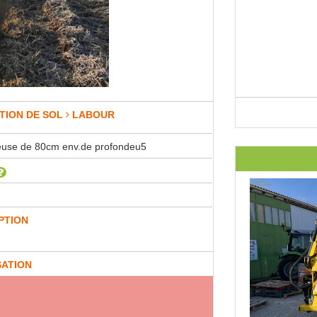
TION DE SOL
LABOUR
use de 80cm env.de profondeu5
PTION
SATION