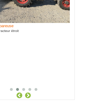
Epareuse
Prestation ARRAC
acteur étroit
Arrachage de vigne - Pe