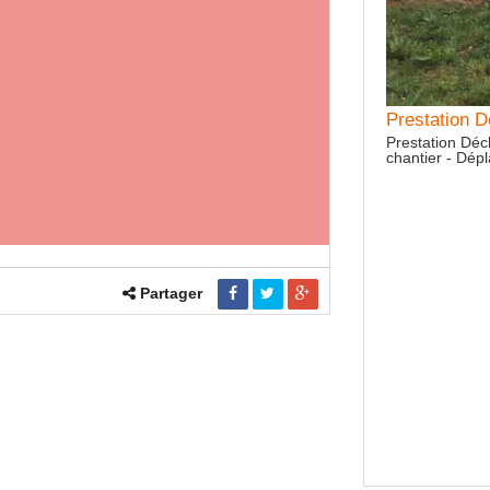
Prestation 
Prestation Déc
chantier - Dé
Partager
tation Semis Maïs
tion Semis Maïs - Avec chauffeur - Tarif variable selon
ier - Déplacements dans une zone de 40km