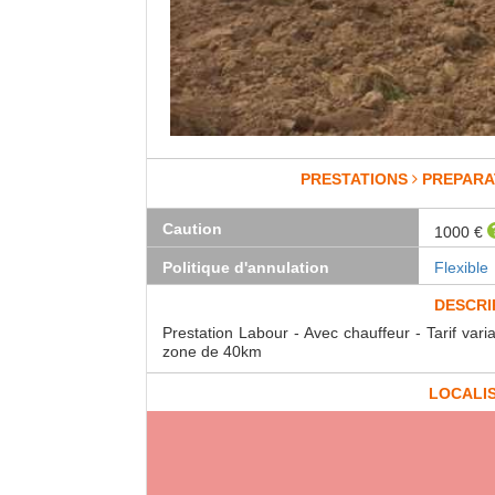
PRESTATIONS
PREPARA
Caution
1000 €
Politique d'annulation
Flexible
DESCRI
Prestation Labour - Avec chauffeur - Tarif var
zone de 40km
LOCALI