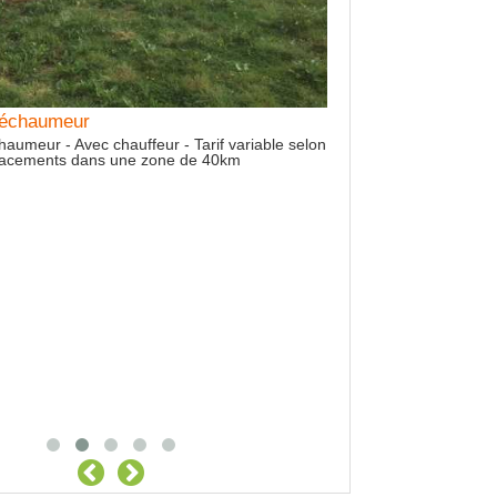
Prestation Epandag
Prestation Epandage Fu
13T - Hérissons verticaux
Déplacements dans un
Déchaumeur
haumeur - Avec chauffeur - Tarif variable selon
placements dans une zone de 40km