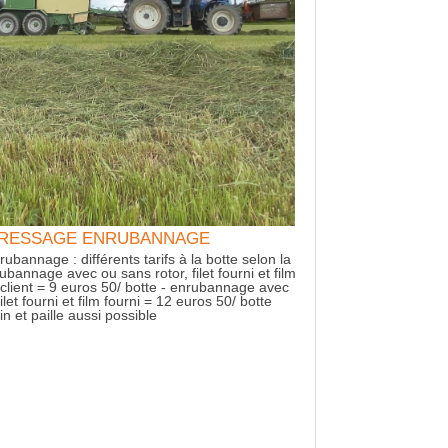
PRESTATION DE 
charrue 6 corps varilar
n PRESSAGE ENRUBANNAGE
rubannage : différents tarifs à la botte selon la
annage avec ou sans rotor, filet fourni et film
 client = 9 euros 50/ botte - enrubannage avec
ilet fourni et film fourni = 12 euros 50/ botte
n et paille aussi possible