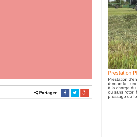
station PRESSAGE ENRUBANNAGE
Prestatio
tion d'enrubannage : différents tarifs à la botte selon la
Prestation d'en
e - enrubannage avec ou sans rotor, filet fourni et film
demande - enrub
harge du client = 9 euros 50/ botte - enrubannage avec
à la charge du
s rotor, filet fourni et film fourni = 12 euros 50/ botte
ou sans rotor, f
Partager
ge de foin et paille aussi possible
pressage de foi