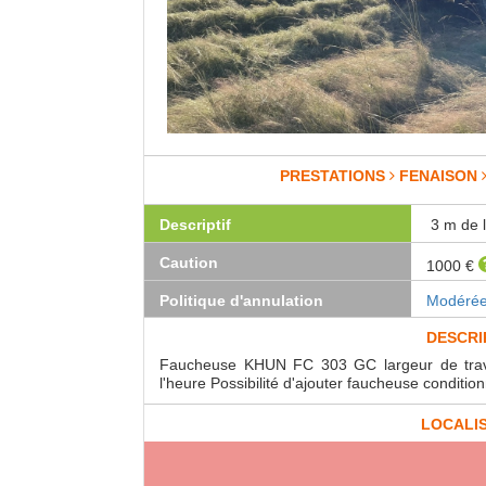
PRESTATIONS
FENAISON
Descriptif
3 m de l
Caution
1000 €
Politique d'annulation
Modéré
DESCRI
Faucheuse KHUN FC 303 GC largeur de trav
l'heure Possibilité d'ajouter faucheuse conditi
LOCALI