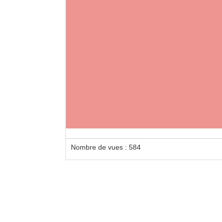
Pre
Presta
demand
à la c
Nombre de vues : 584
ou san
pressa