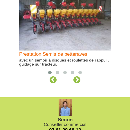
Prestation Semis de betteraves
Prestati
Prestation Tracteur + Benne TP
avec un semoir à disques et roulettes de rappui ,
Fendt 920
Tracteur case puma 195 de 2009 et benne tp
guidage sur tracteur.
Photo non
royer 11m3 photo non correspondante
Simon
Conseiller commercial