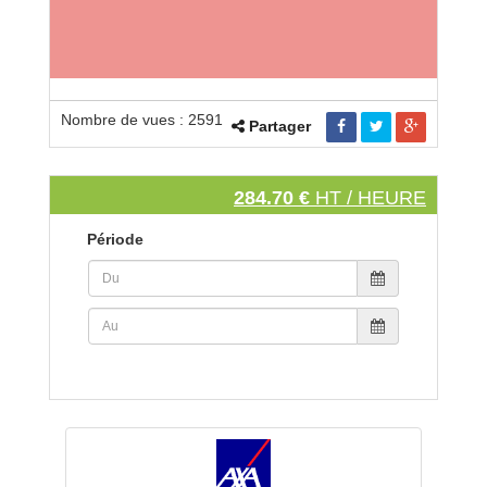
Nombre de vues : 2591
Partager
284.70 €
HT / HEURE
Période