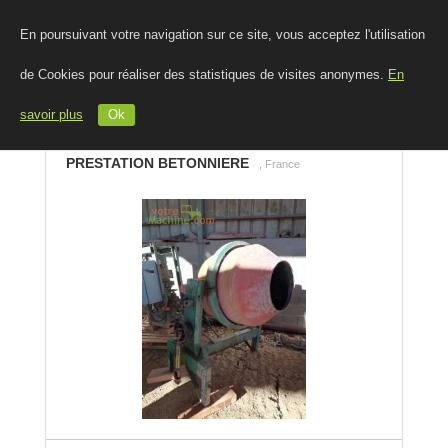
En poursuivant votre navigation sur ce site, vous acceptez l'utilisation
de Cookies pour réaliser des statistiques de visites anonymes.
En
savoir plus
Ok
PRESTATION BETONNIERE
, France