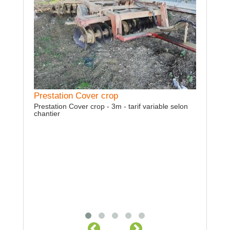
Prestation Cover crop
Location Cover crop
Prestation Cover crop - 3m - tarif variable selon
Location Cover crop - 3m
chantier
Locatio
Location 