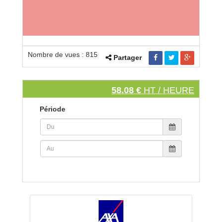
Nombre de vues : 815
Partager
58.08 €
HT / HEURE
Période