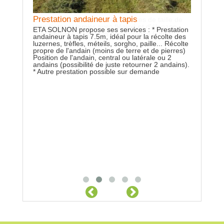
Prestation andaineur à tapis
aille de
élagage
ETA SOLNON propose ses services : * Prestation
.8m).
andaineur à tapis 7.5m, idéal pour la récolte des
luzernes, trèfles, méteils, sorgho, paille... Récolte
propre de l'andain (moins de terre et de pierres)
Position de l'andain, central ou latérale ou 2
andains (possibilité de juste retourner 2 andains).
* Autre prestation possible sur demande
Locatio
Besoin d'u
haies ,je
avec chauf
N'hésitez 