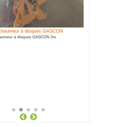
échaumeur à disques GASCON
Location Tracteur 
haumeur à disques GASCON 3m
Location Tracteur agri
relevage avant - largeu