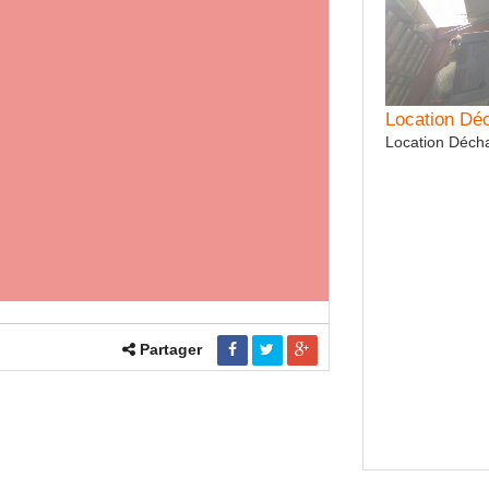
tion Rouleau cambridge QUIVOGNE
Location D
ion Rouleau cambridge QUIVOGNE 6m
Location Déc
Partager