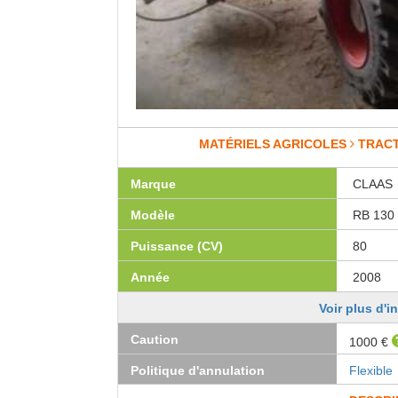
MATÉRIELS AGRICOLES
TRAC
Marque
CLAAS
Modèle
RB 130
Puissance (CV)
80
Année
2008
Voir plus d'i
Caution
1000 €
Politique d'annulation
Flexible