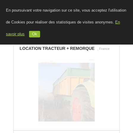
En poursuivant votre navigation sur ce site, vous acceptez l'utilisation
de Cookies pour réaliser des statistiques de visites anonymes.
En
savoir plus
Ok
LOCATION TRACTEUR + REMORQUE
, France