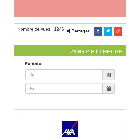
Nombre de vues : 1246
Partager
78.65 €
HT / HEURE
Période