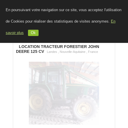
En poursuivant votre navigation sur ce site, vous acceptez l'utilisation
de Cookies pour réaliser des statistiques de visites anonymes.
En
savoir plus
Ok
LOCATION TRACTEUR FORESTIER JOHN
DEERE 125 CV
Landes , Nouvelle-Aquitaine , France