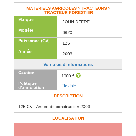
MATÉRIELS AGRICOLES
TRACTEURS
TRACTEUR FORESTIER
Marque
JOHN DEERE
Modèle
6620
Puissance (CV)
125
Année
2003
Voir plus d'informations
Caution
1000 €
Politique
Flexible
d'annulation
DESCRIPTION
125 CV - Année de construction 2003
LOCALISATION