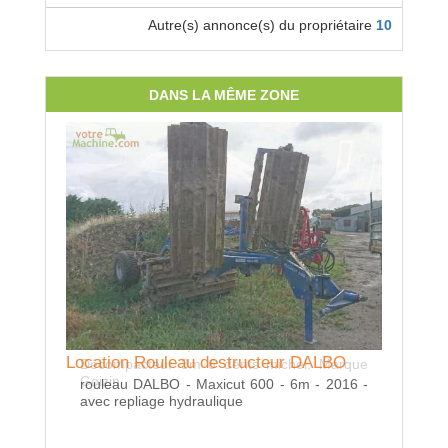
Autre(s) annonce(s) du propriétaire
10
DANS LA MÊME ZONE
Location Décompacteur GOIZIN
Location Rouleau destructeur DALBO
Décompacteur 3m 6 dents michel. Marque
Locatio
Goizin
rouleau DALBO - Maxicut 600 - 6m - 2016 -
avec repliage hydraulique
Année 19