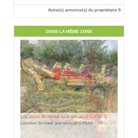
Autre(s) annonce(s) du propriétaire
9
DANS LA MÊME ZONE
Location Broyeur axe vertical GYRAX
Location
Location Broyeur axe vertical GYRAX - 3m
Location 