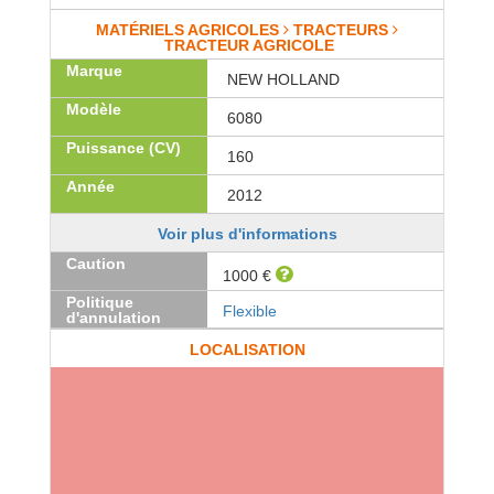
MATÉRIELS AGRICOLES
TRACTEURS
TRACTEUR AGRICOLE
Marque
NEW HOLLAND
Modèle
6080
Puissance (CV)
160
Année
2012
Voir plus d'informations
Caution
1000 €
Politique
Flexible
d'annulation
LOCALISATION