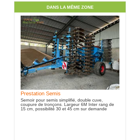
DANS LA MÊME ZONE
Location
TA 115
Prestation Semis
Binage 6 m
Semoir pour semis simplifié, double cuve,
soja, bio 
coupure de tronçons. Largeur 6M Inter rang de
 cv - avec
15 cm, possibilité 30 et 45 cm sur demande
 trans-
 très
s de
asse -