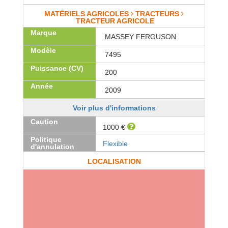
MATÉRIELS AGRICOLES
TRACTEURS
TRACTEUR AGRICOLE
Marque
MASSEY FERGUSON
Modèle
7495
Puissance (CV)
200
Année
2009
Voir plus d'informations
Caution
1000 €
Politique
Flexible
d'annulation
LOCALISATION