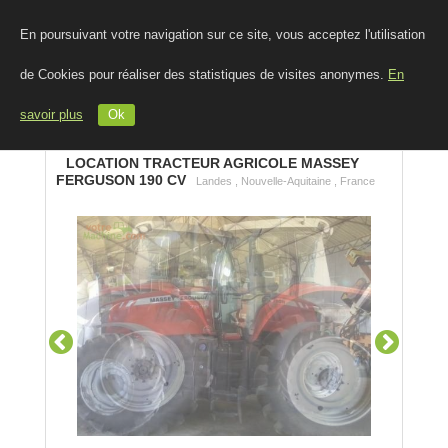
En poursuivant votre navigation sur ce site, vous acceptez l'utilisation
de Cookies pour réaliser des statistiques de visites anonymes.
En
savoir plus
Ok
LOCATION TRACTEUR AGRICOLE MASSEY
FERGUSON 190 CV
Landes , Nouvelle-Aquitaine , France