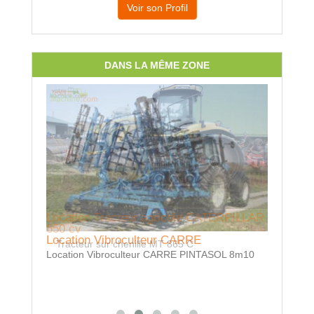
Voir son Profil
DANS LA MÊME ZONE
Location Tracteur agricole CATERPILLAR
650 cv
Location Vibroculteur CARRE
Tracteur sur chenille MT 865 C
Location Vibroculteur CARRE PINTASOL 8m10
Location
Location 
forestière 