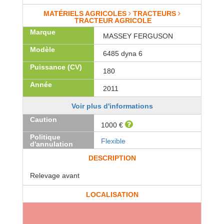
MATÉRIELS AGRICOLES
TRACTEURS
TRACTEUR AGRICOLE
Marque
MASSEY FERGUSON
Modèle
6485 dyna 6
Puissance (CV)
180
Année
2011
Voir plus d'informations
Caution
1000 €
Politique
Flexible
d'annulation
DESCRIPTION
Relevage avant
LOCALISATION