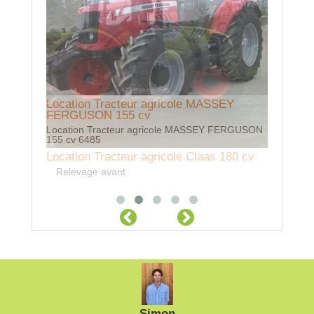
Location Tracteur agricole MASSEY
Location
FERGUSON 155 cv
Location 
Location Tracteur agricole MASSEY FERGUSON
155 cv 6485
Location Tracteur agricole Claas 180 cv
Relevage avant
Simon