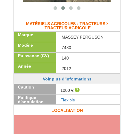
MATÉRIELS AGRICOLES
TRACTEURS
TRACTEUR AGRICOLE
Marque
MASSEY FERGUSON
Modèle
7480
Puissance (CV)
140
Année
2012
Voir plus d'informations
Caution
1000 €
Politique
Flexible
d'annulation
LOCALISATION