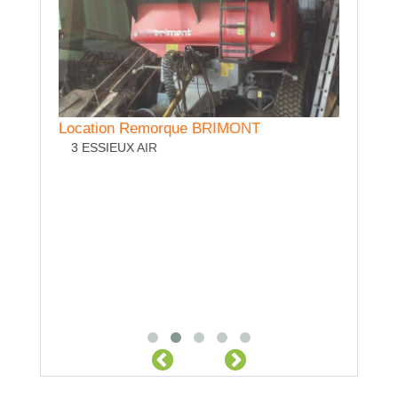
Location Remorque HURET
Location Remorque BRIMONT
Location
3 ESSIEUX
3 ESSIEUX AIR
LARGEU