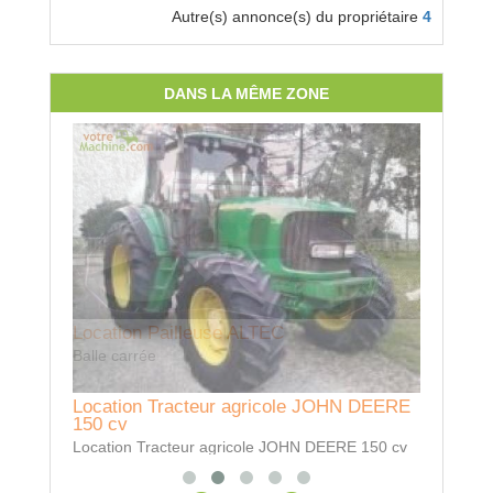
Autre(s) annonce(s) du propriétaire
4
DANS LA MÊME ZONE
Location Pailleuse ALTEC
Locatio
Balle carrée
Sur fronta
Location Tracteur agricole JOHN DEERE
150 cv
Location Tracteur agricole JOHN DEERE 150 cv