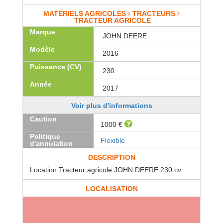
MATÉRIELS AGRICOLES
TRACTEURS
TRACTEUR AGRICOLE
Marque
JOHN DEERE
Modèle
2016
Puissance (CV)
230
Année
2017
Voir plus d'informations
Caution
1000 €
Politique
Flexible
d'annulation
DESCRIPTION
Location Tracteur agricole JOHN DEERE 230 cv
LOCALISATION