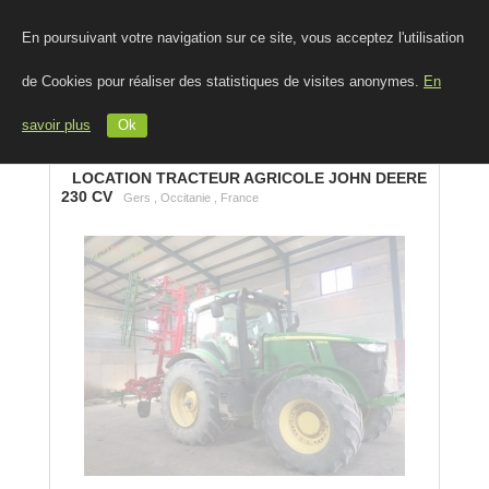
En poursuivant votre navigation sur ce site, vous acceptez l'utilisation
de Cookies pour réaliser des statistiques de visites anonymes.
En
savoir plus
Ok
LOCATION TRACTEUR AGRICOLE JOHN DEERE
230 CV
Gers , Occitanie , France