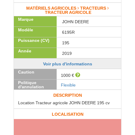
MATÉRIELS AGRICOLES
TRACTEURS
TRACTEUR AGRICOLE
Marque
JOHN DEERE
Modèle
6195R
Puissance (CV)
195
Année
2019
Voir plus d'informations
Caution
1000 €
Politique
Flexible
d'annulation
DESCRIPTION
Location Tracteur agricole JOHN DEERE 195 cv
LOCALISATION