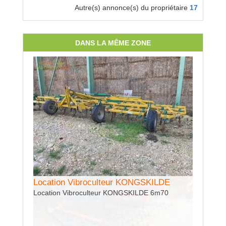
Autre(s) annonce(s) du propriétaire
17
DANS LA MÊME ZONE
Location Vibroculteur KONGSKILDE
Locatio
Location Vibroculteur KONGSKILDE 6m70
Location
rangs