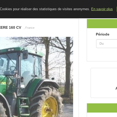
ACCUEIL
LE BLOG
CONTACT
e Cookies pour réaliser des statistiques de visites anonymes.
En savoir plus
ERE 160 CV
, France
Période