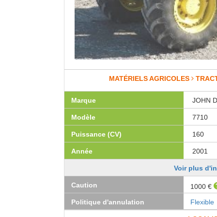
MATÉRIELS AGRICOLES
TRAC
Marque
JOHN 
Modèle
7710
Puissance (CV)
160
Année
2001
Voir plus d'i
Caution
1000 €
Politique d'annulation
Flexible