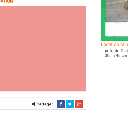
SATION
tion Porte engin / pose à terre COSNET
ur charge 0,28 m Tambour frein Ø 250 x 60 mm
atiques origine 11,5/80 x 15,3 14 PR 6 tr
Location Mini
pelle de 2.4
30cm 45 cm e
Partager