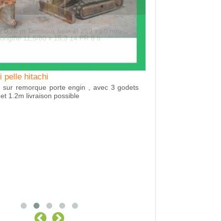
Location Remorque
LOCATION BENNE RO
 pelle hitachi
t sur remorque porte engin , avec 3 godets
t 1.2m livraison possible