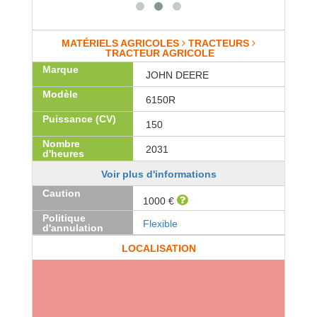
MATÉRIELS AGRICOLES
TRACTEURS
TRACTEUR AGRICOLE
Marque
JOHN DEERE
Modèle
6150R
Puissance (CV)
150
Nombre
2031
d'heures
Voir plus d'informations
Caution
1000 €
Politique
Flexible
d'annulation
LOCALISATION