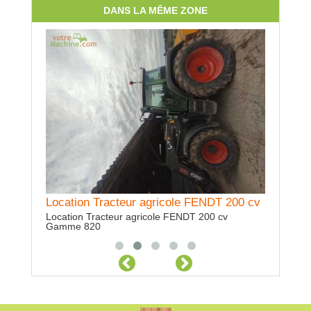
DANS LA MÊME ZONE
éales
Location Tracteur agricole FENDT 200 cv
Locatio
Location Tracteur agricole FENDT 200 cv
Location 
Gamme 820
suiveur