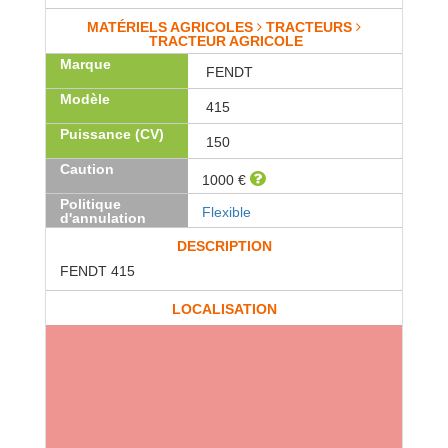
MATÉRIELS AGRICOLES
TRACTEURS
TRACTEUR AGRICOLE
Marque
FENDT
Modèle
415
Puissance (CV)
150
Caution
1000 €
Politique
Flexible
d'annulation
DESCRIPTION
FENDT 415
LOCALISATION