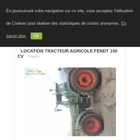
En poursuivant votre navigation sur ce site, vous acceptez l'utilisation
de Cookies pour réaliser des statistiques de visites anonymes.
En
savoir plus
Ok
LOCATION TRACTEUR AGRICOLE FENDT 150
CV
, France