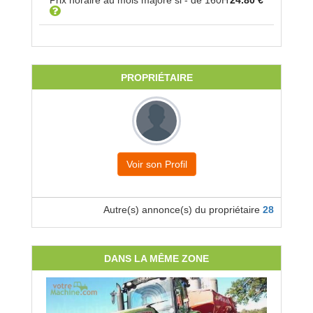
Prix horaire au mois majoré si - de
160
H
24.80 €
PROPRIÉTAIRE
Voir son Profil
Autre(s) annonce(s) du propriétaire
28
DANS LA MÊME ZONE