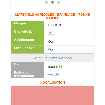
MATÉRIELS AGRICOLES
EPANDAGE
TONNE
À LISIER
Marque
PICHON
Capacité (L)
11.5
Accélérateur
Oui
Enfouisseur
Oui
Voir plus d'informations
Caution
1000 €
Politique
Flexible
d'annulation
LOCALISATION