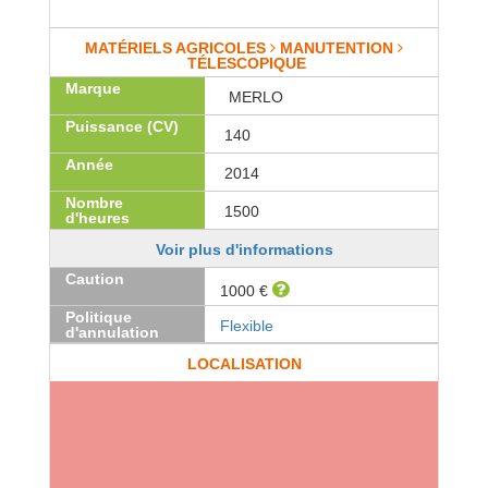
MATÉRIELS AGRICOLES
MANUTENTION
TÉLESCOPIQUE
Marque
MERLO
Puissance (CV)
140
Année
2014
Nombre
1500
d'heures
Voir plus d'informations
Caution
1000 €
Politique
Flexible
d'annulation
LOCALISATION