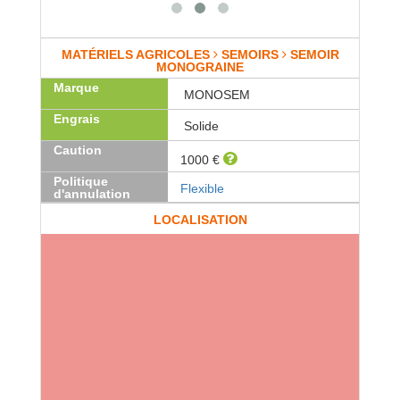
MATÉRIELS AGRICOLES
SEMOIRS
SEMOIR
MONOGRAINE
Marque
MONOSEM
Engrais
Solide
Caution
1000 €
Politique
Flexible
d'annulation
LOCALISATION