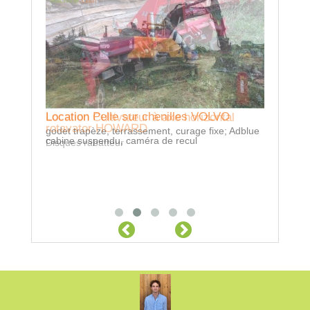
Location Pelle sur chenilles VOLVO
Location Cultivateur à axe horizontal
rotavator HOWARD
godet trapèze, terrassement, curage fixe; Adblue
cabine suspendu, caméra de recul
Disques rabatteur
Locatio
Engrais so