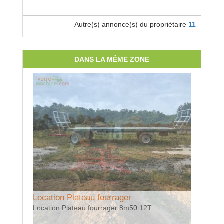
Autre(s) annonce(s) du propriétaire
11
DANS LA MÊME ZONE
Locatio
AGRISE
Disque 
Location Plateau fourrager
Location Plateau fourrager 8m50 12T