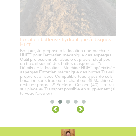
Location butteuse hydraulique à disques
Huet
Bonjour, Je propose à la location une machine
HUET pour l’entretien mécanique des asperges.
Outil professionnel, robuste et précis, idéal pour
un travail soigné des buttes d’asperges. 🔧
Détails de la location : Machine HUET spécialisée
asperges Entretien mécanique des buttes Travail
propre et efficace Compatible tous types de sols
Location sans tracteur ni chauffeur 🧼 Machine à
restituer propre 📍 Secteur : Cassen (40) – retrait
sur place 🚜 Transport possible en supplément (si
tu veux l’ajouter)