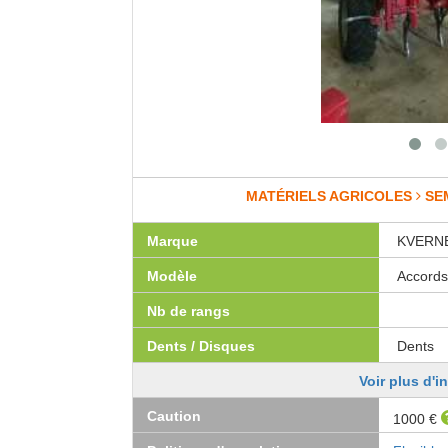
MATÉRIELS AGRICOLES
SE
Marque
KVERN
Modèle
Accords
Nb de rangs
Dents / Disques
Dents
Voir plus d'i
Caution
1000 €