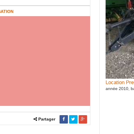
Location M
SATION
Caisson auto-ni
Location Pr
année 2010, b
Partager