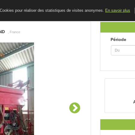
ACCUEIL
LE BLOG
CONTACT
e Cookies pour réaliser des statistiques de visites anonymes.
En savoir plus
ND
, France
Période