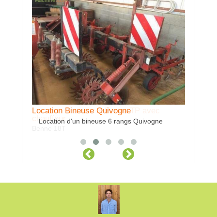
Location Bineuse Quivogne
Location Tracteur + Benne TP avec
Locatio
chauffeur
Location d'un bineuse 6 rangs Quivogne
Transbor
Benne 18T