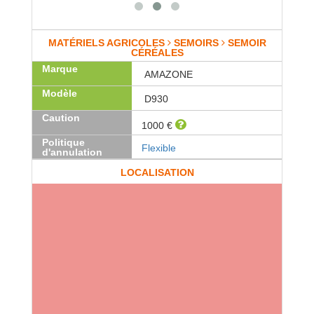
MATÉRIELS AGRICOLES
SEMOIRS
SEMOIR
CÉRÉALES
Marque
AMAZONE
Modèle
D930
Caution
1000 €
Politique
Flexible
d'annulation
LOCALISATION