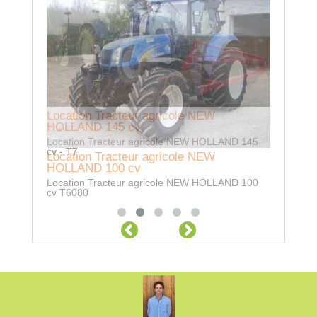
Locatio
Location 
repliable
Location Tracteur agricole NEW
HOLLAND 145 cv
Location Tracteur agricole NEW HOLLAND 145
cv - T7
Location Tracteur agricole NEW
HOLLAND 100 cv
Location Tracteur agricole NEW HOLLAND 100
cv T6080