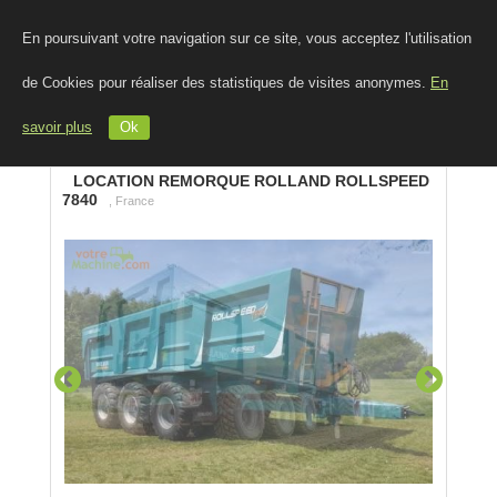
En poursuivant votre navigation sur ce site, vous acceptez l'utilisation
de Cookies pour réaliser des statistiques de visites anonymes.
En
savoir plus
Ok
LOCATION REMORQUE ROLLAND ROLLSPEED
7840
, France