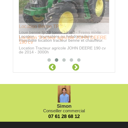
Location
Location Benne TP
Nous somm
Loue benne tp 18 tonne 10 m3 - Freins mixte
location d
Location : - journalière ou hebdomadaire
entreprise
Location Tracteur agricole JOHN DEERE
Possibilité location tracteur benne et chauffeur.
loueur (ca
190 cv
Location Tracteur agricole JOHN DEERE 190 cv
de 2014 - 3000h
Simon
Conseiller commercial
07 61 28 68 12