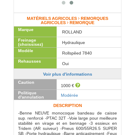
MATÉRIELS AGRICOLES
REMORQUES
AGRICOLES
REMORQUE
Marque
ROLLAND
Freinage
Hydraulique
(choissisez)
Modèle
Rollspêed 7840
Rehausses
Oui
Voir plus d'informations
Caution
1000 €
Politique
Modérée
d'annulation
DESCRIPTION
-Benne NEUVE monocoque bandeau de caisse
sup. renforcé -PTAC 32T -Voie large pour meilleure
stabilité en virage et en bennage -3 essieux en
Tridem (AR suiveur) -Pneus 600/55R26.5 SUPER
SB -Porte hydraulique -Barre anticastrement -Feux