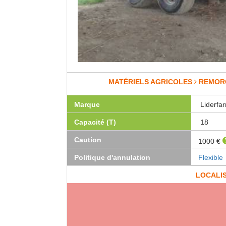
MATÉRIELS AGRICOLES
REMOR
Marque
Liderfa
Capacité (T)
18
Caution
1000 €
Politique d'annulation
Flexible
LOCALI