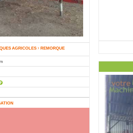
QUES AGRICOLES
REMORQUE
rm
SATION