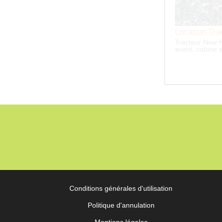
tion Tracteur agricole NEW HOLLAND 185 cv
eur New Holland T7040, power command, relevage
 cabine suspendue, Clim, éclairage intégral leds
Conditions générales d'utilisation
Politique d'annulation