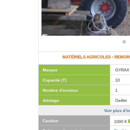
MATÉRIELS AGRICOLES
REMOR
Marque
GYRAX
Capacité (T)
10
Nombre d'essieux
1
Attelage
Oeillet
Voir plus d'i
Caution
1000 €