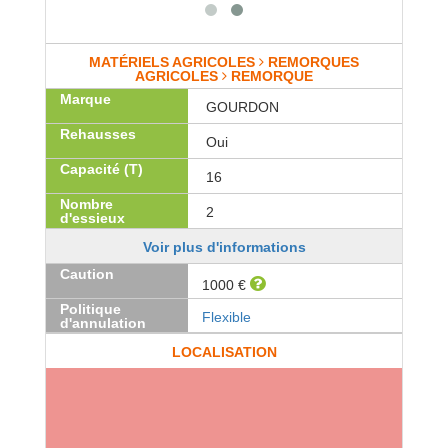
MATÉRIELS AGRICOLES
REMORQUES
AGRICOLES
REMORQUE
Marque
GOURDON
Rehausses
Oui
Capacité (T)
16
Nombre
2
d'essieux
Voir plus d'informations
Caution
1000 €
Politique
Flexible
d'annulation
LOCALISATION