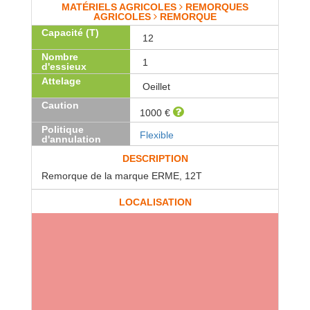
MATÉRIELS AGRICOLES
REMORQUES
AGRICOLES
REMORQUE
Capacité (T)
12
Nombre
1
d'essieux
Attelage
Oeillet
Caution
1000 €
Politique
Flexible
d'annulation
DESCRIPTION
Remorque de la marque ERME, 12T
LOCALISATION