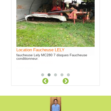
Location Faucheuse LELY
Locatio
faucheuse Lely MC280 7 disques Faucheuse
Location Cultivateur à axe horizontal
conditionneur.
largeur 2
rotavator HOWARD
Pour vigne