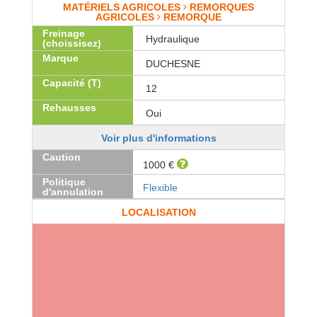
MATÉRIELS AGRICOLES
REMORQUES
AGRICOLES
REMORQUE
Freinage
Hydraulique
(choissisez)
Marque
DUCHESNE
Capacité (T)
12
Rehausses
Oui
Voir plus d'informations
Caution
1000 €
Politique
Flexible
d'annulation
LOCALISATION