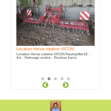
Location Herse rotative VICON
Location
tonnes 6
Location Herse rotative VICON Rautoptiller18 -
Location 
4m - Relevage arrière - Rouleau barre
socs - Séc
lourde